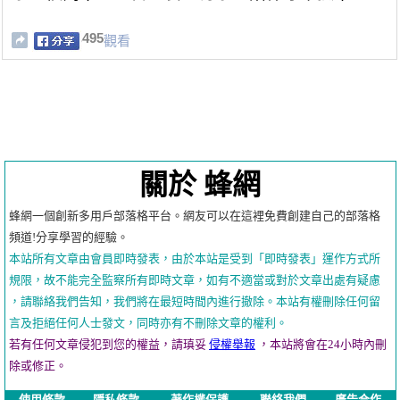
495
觀看
關於 蜂網
蜂網一個創新多用戶部落格平台。網友可以在這裡免費創建自己的部落格
頻道!分享學習的經驗。
本站所有文章由會員即時發表，由於本站是受到「即時發表」運作方式所
規限，故不能完全監察所有即時文章，如有不適當或對於文章出處有疑慮
，請聯絡我們告知，我們將在最短時間內進行撤除。本站有權刪除任何留
言及拒絕任何人士發文，同時亦有不刪除文章的權利。
若有任何文章侵犯到您的權益，請瑱妥
侵權舉報
，本站將會在24小時內刪
除或修正。
使用條款
隱私條款
著作權保護
聯絡我們
廣告合作