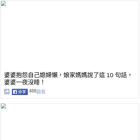
婆婆抱怨自己媳婦懶，娘家媽媽說了這 10 句話，
婆婆一夜沒睡！
488
觀看