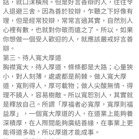
話，就口沫橫飛。但是好言善辯的人，往往令
人退避三舍。因為善於狡辯，乍聽之下好像有
理，但是經常狡辯，常常言過其實，自然別人
心裡有數，也就對你敬而遠之了。所以，如果
你想做一個受人歡迎的人，就應該嚴戒好言善
辯。
第三、待人寬大厚道
胸襟寬大，待人厚道，條條都是大路；心量狹
小，對人刻薄，處處都是荊棘。做人寬大厚
道，寬則得人，厚可載物；做人尖酸無情、得
理不饒人，容易樹敵。所以寬恕別人，其實就
是釋放自己。所謂「厚福者必寬厚，寬厚則福
益厚」，一個寬大厚道的人，在道業上能夠養
深積厚，在人際間能夠廣結善緣，在事業上更
能得道多助，所以厚道才能成事。