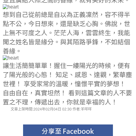
並且廣結人際之間的善緣，就有美好的未來。
想到自己從前總是自以為正義凜然，容不得半
點不公，今日想來，還是缺乏心胸。佛說，世
上無不可度之人。茫茫人海，雲雲終生，我能
聞之姓名皆是緣分。與其陌路爭鋒，不如結個
善緣。
讓生活簡簡單單！握住一縷陽光的時候​，便有
了陽光般的心態！ 知足、感恩、達觀，繁華塵
世裡！ 享受家常的溫暖，憧憬平實的夢想！
自由自在，真實坦然！ 看到這篇文章的人不要
置之不理，傳遞出去，你就是幸福的人！
文章上架時間:2024年02月04日 02:30 作者:羊咩咩