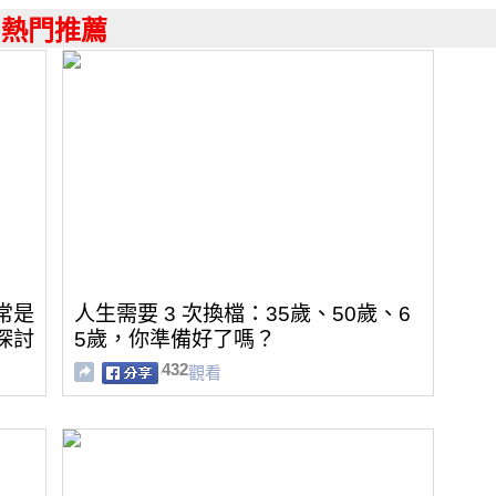
熱門推薦
常是
人生需要 3 次換檔：35歲、50歲、6
探討
5歲，你準備好了嗎？
432
觀看