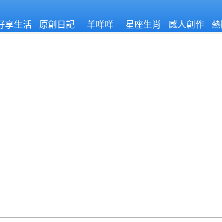
好享生活
原創日記
羊咩咩
星座生肖
感人創作
熱