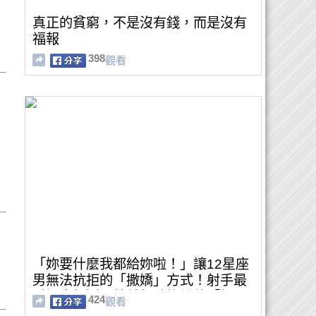
真正的貧窮，不是沒有錢，而是沒有
福報
398
觀看
「妳要什麼我都給妳啦！」讓12星座
男無法抗拒的「撒嬌」方式！射手最
愛調皮打鬧、牡羊想聽妳說他「好
424
觀看
棒」！