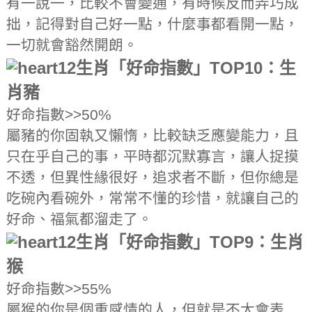
有一說一，比較不會變通，有時候反而弄巧成
拙，記得對自己好一點，什麼事都看開一點，
一切就會豁然開朗。
12生肖「好命指數」TOP10：生
肖豬
好命指數>>50%
屬豬的你固執又懶惰，比較缺乏應變能力，且
只在乎自己的事，平時都沉默寡言，讓人捉摸
不透，但異性緣很好，追求者不斷，但你總是
吃碗內看碗外，常常不懂的珍惜，就讓自己的
好命、福氣都溜走了。
12生肖「好命指數」TOP9：生肖
猴
好命指數>>55%
屬猴的你是個重感情的人，但就是不太會表