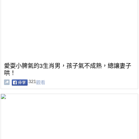
愛耍小脾氣的3生肖男，孩子氣不成熟，總讓妻子
哄！
321
觀看