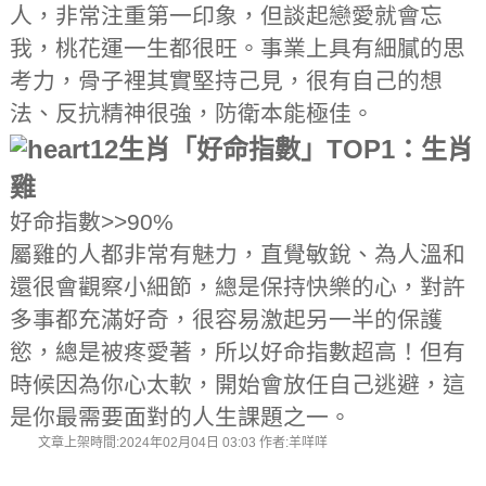
人，非常注重第一印象，但談起戀愛就會忘
我，桃花運一生都很旺。事業上具有細膩的思
考力，骨子裡其實堅持己見，很有自己的想
法、反抗精神很強，防衛本能極佳。
12生肖「好命指數」TOP1：生肖
雞
好命指數>>90%
屬雞的人都非常有魅力，直覺敏銳、為人溫和
還很會觀察小細節，總是保持快樂的心，對許
多事都充滿好奇，很容易激起另一半的保護
慾，總是被疼愛著，所以好命指數超高！但有
時候因為你心太軟，開始會放任自己逃避，這
是你最需要面對的人生課題之一。
文章上架時間:2024年02月04日 03:03 作者:羊咩咩