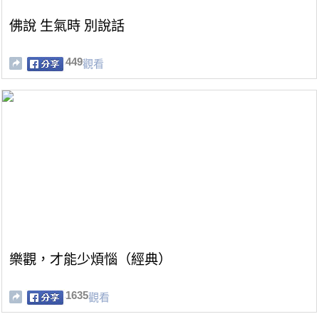
佛說 生氣時 別說話
449
觀看
樂觀，才能少煩惱（經典）
1635
觀看