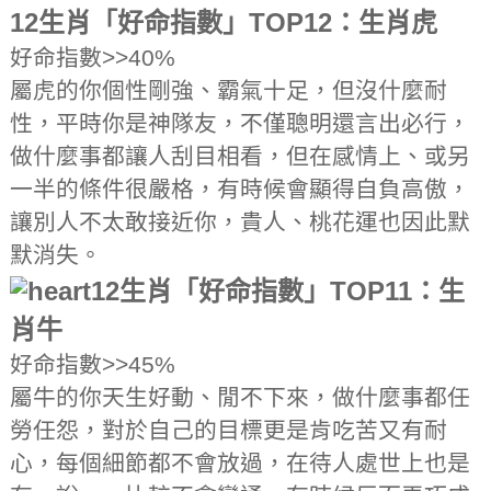
12生肖「好命指數」TOP12：生肖虎
好命指數>>40%
屬虎的你個性剛強、霸氣十足，但沒什麼耐
性，平時你是神隊友，不僅聰明還言出必行，
做什麼事都讓人刮目相看，但在感情上、或另
一半的條件很嚴格，有時候會顯得自負高傲，
讓別人不太敢接近你，貴人、桃花運也因此默
默消失。
12生肖「好命指數」TOP11：生
肖牛
好命指數>>45%
屬牛的你天生好動、閒不下來，做什麼事都任
勞任怨，對於自己的目標更是肯吃苦又有耐
心，每個細節都不會放過，在待人處世上也是