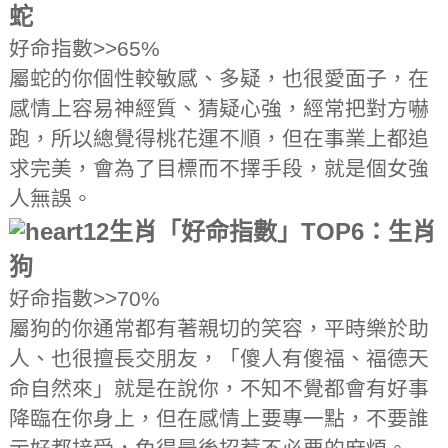
蛇
好命指數>>65%
屬蛇的你個性較敏感、多疑，也很愛面子，在
感情上容易神經質、猜疑心強，經常把對方嚇
跑，所以總覺得桃花運不順，但在事業上都追
求完美，會為了目標而不擇手段，就是個女強
人無誤。
12生肖「好命指數」TOP6：生肖
狗
好命指數>>70%
屬狗的你通常都有著親切的笑容，平時樂於助
人、也很擅長交朋友，「傻人有傻福、福德天
命自然來」就是在說你，不知不覺都會有好事
降臨在你身上，但在感情上要專一點，不要誰