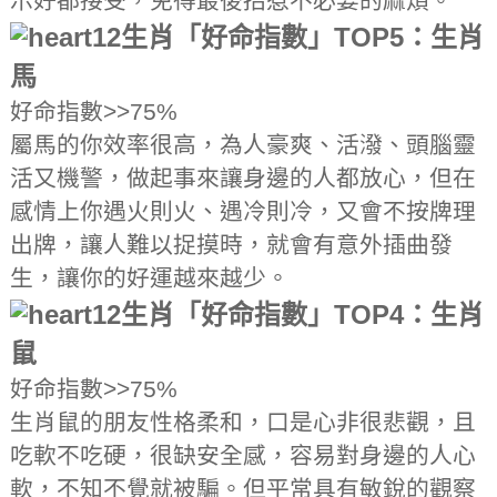
示好都接受，免得最後招惹不必要的麻煩。
12生肖「好命指數」TOP5：生肖
馬
好命指數>>75%
屬馬的你效率很高，為人豪爽、活潑、頭腦靈
活又機警，做起事來讓身邊的人都放心，但在
感情上你遇火則火、遇冷則冷，又會不按牌理
出牌，讓人難以捉摸時，就會有意外插曲發
生，讓你的好運越來越少。
12生肖「好命指數」TOP4：生肖
鼠
好命指數>>75%
生肖鼠的朋友性格柔和，口是心非很悲觀，且
吃軟不吃硬，很缺安全感，容易對身邊的人心
軟，不知不覺就被騙。但平常具有敏銳的觀察