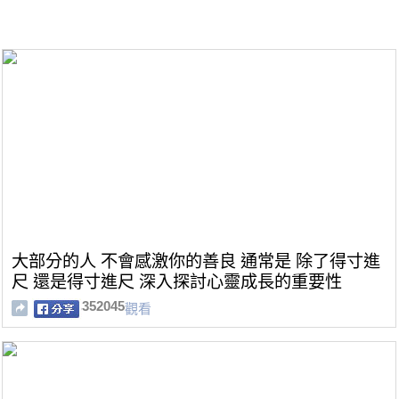
大部分的人 不會感激你的善良 通常是 除了得寸進
尺 還是得寸進尺 深入探討心靈成長的重要性
352045
觀看