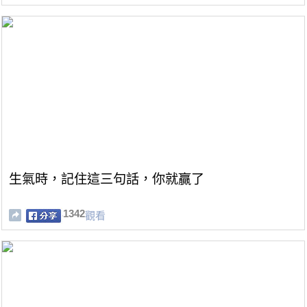
生氣時，記住這三句話，你就贏了
1342
觀看