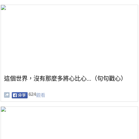
這個世界，沒有那麼多將心比心...（句句戳心）
624
觀看