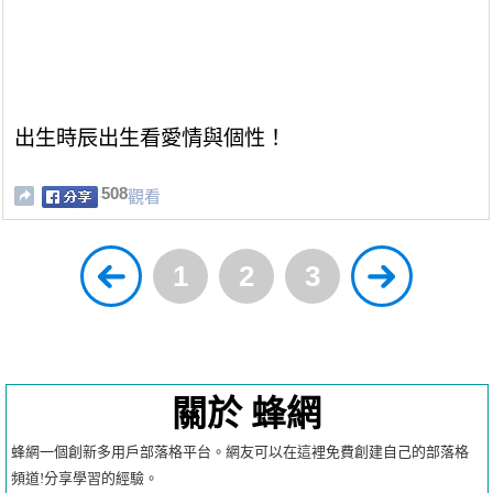
出生時辰出生看愛情與個性！
508
觀看
1
2
3
關於 蜂網
蜂網一個創新多用戶部落格平台。網友可以在這裡免費創建自己的部落格
頻道!分享學習的經驗。