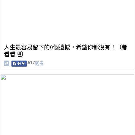
人生最容易留下的9個遺憾，希望你都沒有！（都
看看吧）
517
觀看