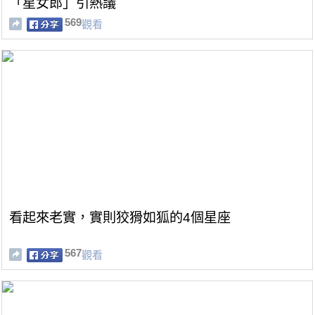
「星女郎」引熱議
569
觀看
看起來老實，實則狡猾如狐的4個星座
567
觀看