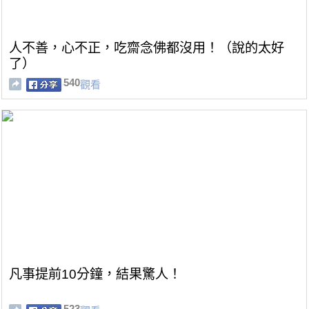
人不善，心不正，吃齋念佛都沒用！（說的太好
了）
540
觀看
凡事提前10分鐘，結果驚人！
523