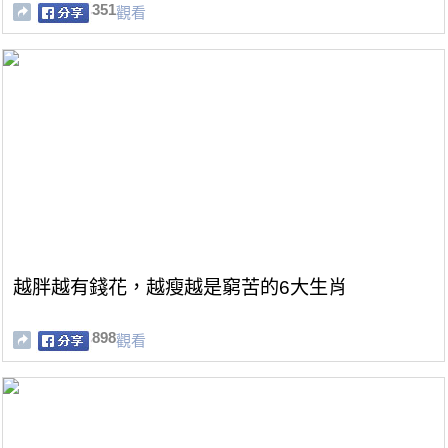
351
觀看
越胖越有錢花，越瘦越是窮苦的6大生肖
898
觀看