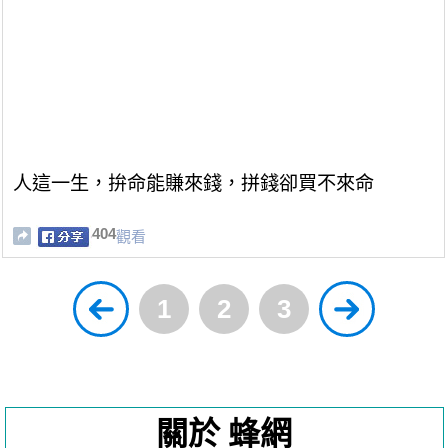
人這一生，拚命能賺來錢，拼錢卻買不來命
404
觀看
1
2
3
關於 蜂網