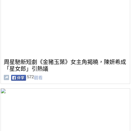
周星馳新短劇《金豬玉葉》女主角揭曉，陳妍希成
「星女郎」引熱議
572
觀看