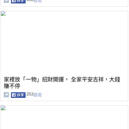
觀看
家裡放「一物」招財開運， 全家平安吉祥，大錢
賺不停
253
觀看