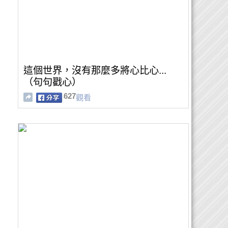
這個世界，沒有那麼多將心比心...
（句句戳心）
627
觀看