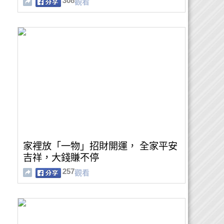
308
觀看
家裡放「一物」招財開運， 全家平安
吉祥，大錢賺不停
257
觀看