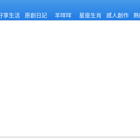
好享生活
原創日記
羊咩咩
星座生肖
感人創作
熱