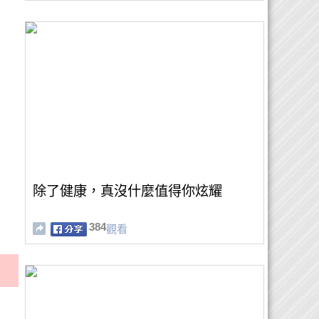
除了健康，真沒什麼值得你炫耀
384
觀看