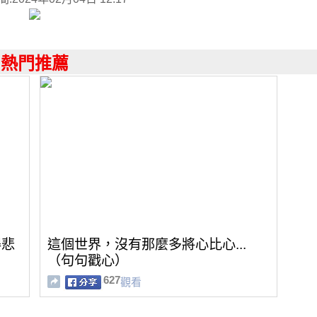
熱門推薦
得悲
這個世界，沒有那麼多將心比心...
（句句戳心）
627
觀看