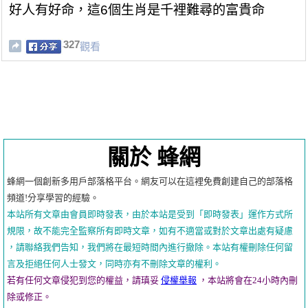
好人有好命，這6個生肖是千裡難尋的富貴命
327
觀看
關於 蜂網
蜂網一個創新多用戶部落格平台。網友可以在這裡免費創建自己的部落格
頻道!分享學習的經驗。
本站所有文章由會員即時發表，由於本站是受到「即時發表」運作方式所
規限，故不能完全監察所有即時文章，如有不適當或對於文章出處有疑慮
，請聯絡我們告知，我們將在最短時間內進行撤除。本站有權刪除任何留
言及拒絕任何人士發文，同時亦有不刪除文章的權利。
若有任何文章侵犯到您的權益，請瑱妥
侵權舉報
，本站將會在24小時內刪
除或修正。