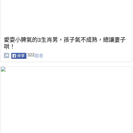
愛耍小脾氣的3生肖男，孩子氣不成熟，總讓妻子
哄！
322
觀看