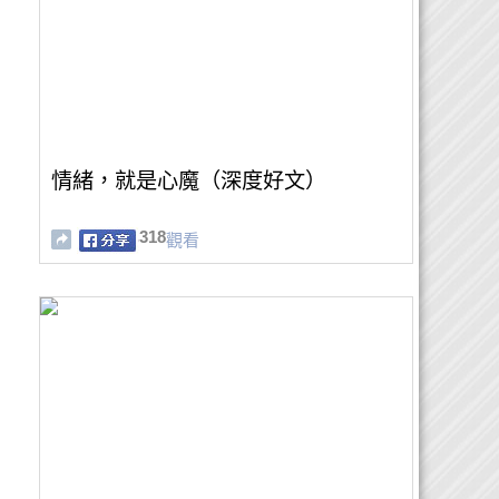
情緒，就是心魔（深度好文）
318
觀看