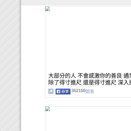
大部分的人 不會感激你的善良 通
除了得寸進尺 還是得寸進尺 深入
心靈成長的重要性
352150
觀看