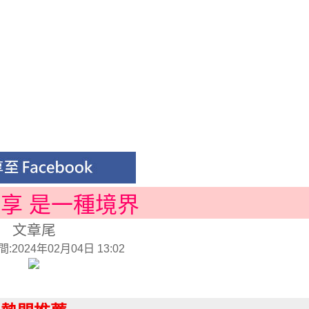
分享 是一種境界
文章尾
2024年02月04日 13:02