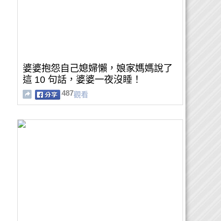
婆婆抱怨自己媳婦懶，娘家媽媽說了
這 10 句話，婆婆一夜沒睡！
487
觀看