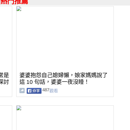
熱門推薦
常是
婆婆抱怨自己媳婦懶，娘家媽媽說了
探討
這 10 句話，婆婆一夜沒睡！
487
觀看