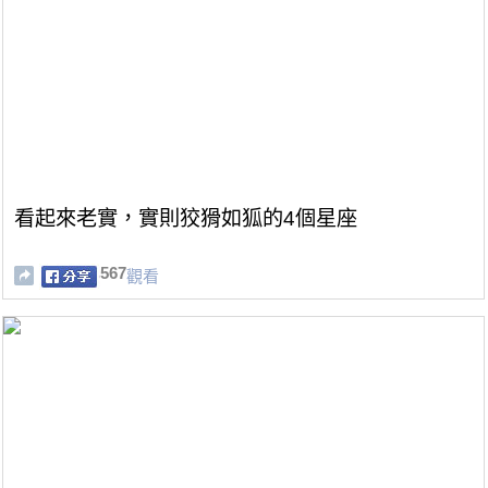
看起來老實，實則狡猾如狐的4個星座
567
觀看