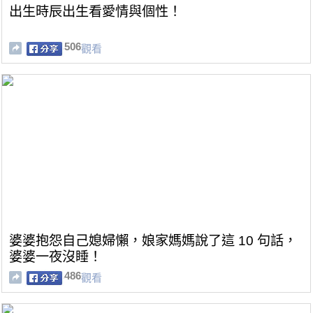
出生時辰出生看愛情與個性！
506
觀看
婆婆抱怨自己媳婦懶，娘家媽媽說了這 10 句話，
婆婆一夜沒睡！
486
觀看