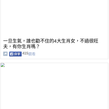
一旦生氣，誰也勸不住的4大生肖女，不過很旺
夫，有你生肖嗎？
415
觀看