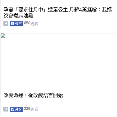
孕妻「要求住月中」遭罵公主 月薪4萬尪嗆：我媽
說會煮麻油雞
650
觀看
改變命運，從改變語言開始
239
觀看