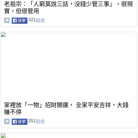
老祖宗：「人窮莫說三話，沒錢少管三事」，很現
實，但很管用
321
觀看
家裡放「一物」招財開運， 全家平安吉祥，大錢
賺不停
251
觀看