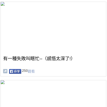
有一種失敗叫瞎忙--（感悟太深了!）
250
觀看