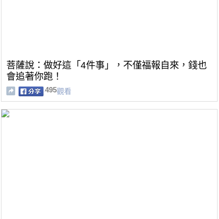
菩薩說：做好這「4件事」，不僅福報自來，錢也
會追著你跑！
495
觀看