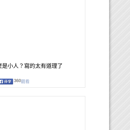
麼是小人？寫的太有道理了
360
觀看