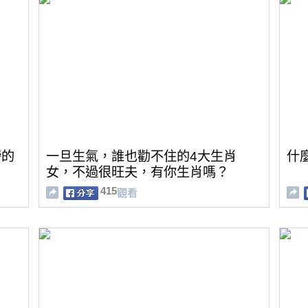
榜的
一旦生氣，誰也勸不住的4大生肖
什
女，不過很旺夫，有你生肖嗎？
415
觀看