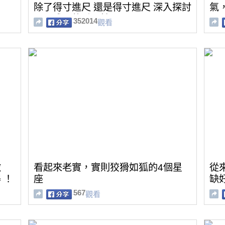
除了得寸進尺 還是得寸進尺 深入探討
氣
心靈成長的重要性
352014
觀看
做
看起來老實，實則狡猾如狐的4個星
從
 ！
座
缺
567
觀看