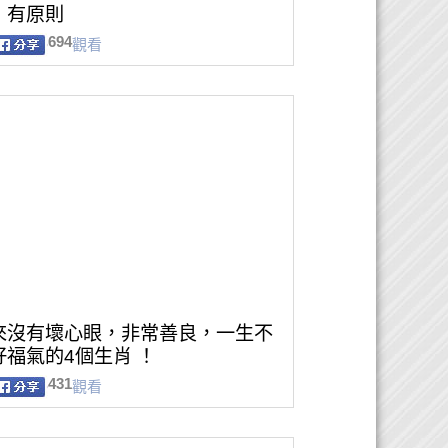
，有原則
694
觀看
來沒有壞心眼，非常善良，一生不
好福氣的4個生肖 ！
431
觀看