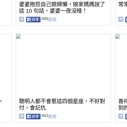
婆婆抱怨自己媳婦懶，娘家媽媽說了
常
這 10 句話，婆婆一夜沒睡！
486
觀看
，
聰明人都不會惹這四個星座，不好對
善
付，會記仇
到
463
觀看