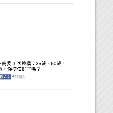
需要 3 次換檔：35歲、50歲、
5歲，你準備好了嗎？
431
觀看