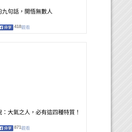
的九句話，開悟無數人
418
觀看
說：大氣之人，必有這四種特質！
871
觀看