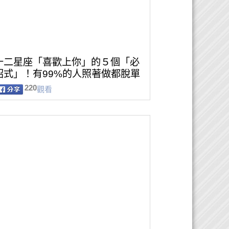
十二星座「喜歡上你」的５個「必
招式」！有99%的人照著做都脫單
220
觀看