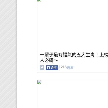
一輩子最有福氣的五大生肖！上
人必轉～
1216
觀看