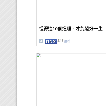
懂得這10個道理，才能過好一生 
345
觀看