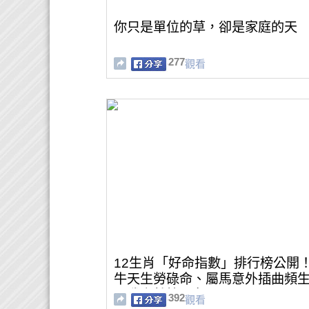
你只是單位的草，卻是家庭的天
277
觀看
12生肖「好命指數」排行榜公開
牛天生勞碌命、屬馬意外插曲頻
屬雞竟然第一名？
392
觀看