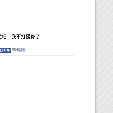
忙吧，我不打擾你了
984
觀看