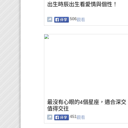
出生時辰出生看愛情與個性！
506
觀看
最沒有心眼的4個星座，適合深交
值得交往
451
觀看