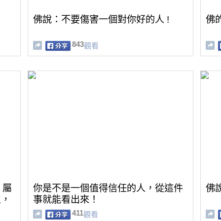
佛說：不要傷害一個對你好的人 !
佛
843
觀看
！屬
你是不是一個值得信任的人，從這件
佛
生，
事就能看出來！
411
觀看