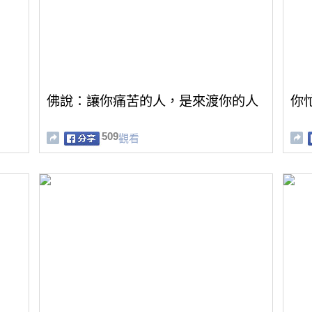
佛說：讓你痛苦的人，是來渡你的人
你
509
觀看