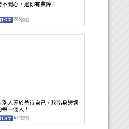
常不開心，是你有業障！
285
觀看
待別人等於善待自己，珍惜身邊遇
的每一個人！
574
觀看