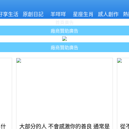
好享生活
原創日記
羊咩咩
星座生肖
感人創作
熱
首頁廣告
廠商贊助廣告
廠商贊助廣告
屬什
大部分的人 不會感激你的善良 通常是
從