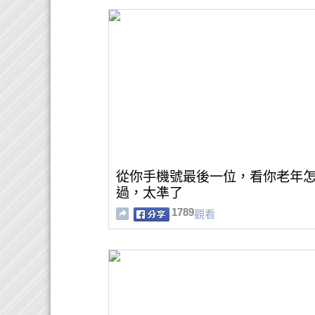
從你手機號最後一位，看你老年
過，太凖了
1789
觀看