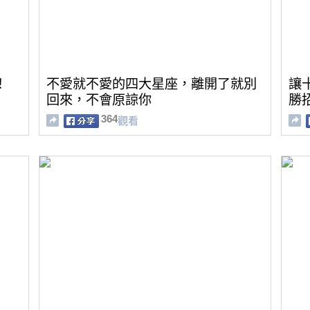
！
不愛就不愛的四大星座，離開了就別
讓
回來，不會原諒你
勝
了 !
364
觀看