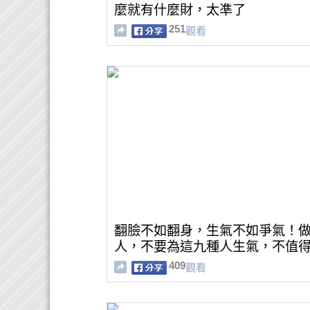
麼就有什麼財，太凖了
251
觀看
翻臉不如翻身，生氣不如爭氣！
人，不要為這九種人生氣，不值得
409
觀看