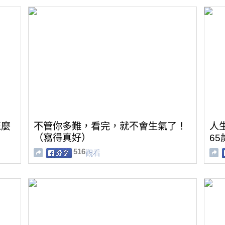
怎麼
不管你多難，看完，就不會生氣了！
人生
（寫得真好）
6
516
觀看